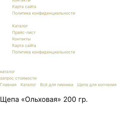
Контакты
Карта сайта
Политика конфиденциальности
Каталог
Прайс-лист
Контакты
Карта сайта
Политика конфиденциальности
каталог
запрос стоимости
Главная
/
Каталог
/
Всё для пикника
/
Щепа для копчения
/ Щепа
«Ольховая» 200 гр.
Щепа «Ольховая» 200 гр.
Торговый Дом Велес предлагает только качественные товары.
Предлагаем Вашему вниманию ольховую щепу для копчения
200 гр. Она придает продуктам изысканный аромат,
впечатляющий вкус, ровный золотистый цвет и хрустящую