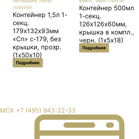
Контейнер 500мл
Контейнер 1,5л 1-
1-секц.
секц.
126х126х60мм,
179х132х93мм
крышка в компл.,
«Сп» с-179, без
черн. (1х5х18)
крышки, прозр.
Подробнее
(1х50х10)
Подробнее
Московская область, г. Балашиха, Кучинское шоссе владение 6
МСК +7 (495) 943-22-33