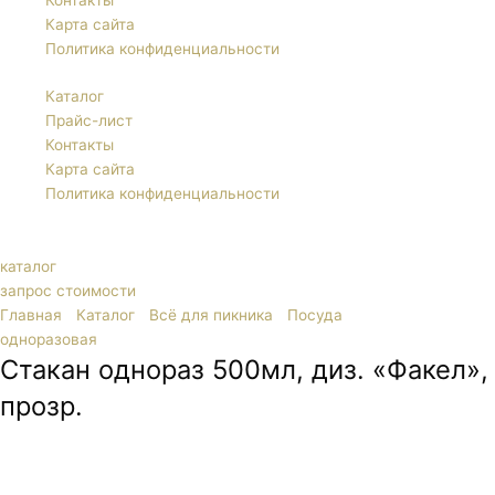
Контакты
Карта сайта
Политика конфиденциальности
Каталог
Прайс-лист
Контакты
Карта сайта
Политика конфиденциальности
каталог
запрос стоимости
Главная
/
Каталог
/
Всё для пикника
/
Посуда
одноразовая
/ Стакан однораз 500мл, диз. «Факел», прозр.
Стакан однораз 500мл, диз. «Факел»,
прозр.
Большой прозрачный одноразовый пластиковый стакан Факел
500 мл с пеногасителем изготовлен из пищевого пластика –
полипропилена. Основное предназначение такого стакана –