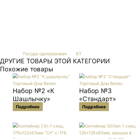
подача холодных пенных напитков: газированной воды, кваса,
пива. Для удобства использования он имеет пеногаситель.
Также его можно использовать для подачи других
прохладительных напитков, коктейлей, овощей, фруктов, ягод,
десертов, йогуртов, мороженого, салатов и прочей еды. К такому
стакану можно добавлять купольную крышку.
Категория
Посуда одноразовая
Тег
БТ
ДРУГИЕ ТОВАРЫ ЭТОЙ КАТЕГОРИИ
Похожие товары
Набор №2 «К
Набор №3
Шашлычку»
«Стандарт»
Подробнее
Подробнее