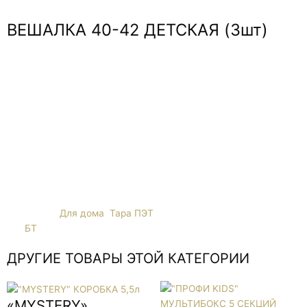
ВЕШАЛКА 40-42 ДЕТСКАЯ (3шт)
Даже самые маленькие вещи должны быть в порядке.
Комбинезоны и крохотные кофточки, рубашечки и ползунки
могут быть удобно размещены на мини-вешалках от компании
Полимербыт. Яркие и забавные, удобные и практичные,
прочные и легкие — все эти характеристики необходимы для
качественных детских изделий. Ни одна мама не сможет
устоять, увидев на витрине замечательные детские вешалки
из хорошего безопасного пластика.
Категории
Для дома
,
Тара ПЭТ
Тег
БТ
ДРУГИЕ ТОВАРЫ ЭТОЙ КАТЕГОРИИ
«MYSTERY»