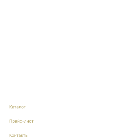
Московская область, г. Балашиха, Кучинское шоссе владение
6
2ГИС
Яндекс
Каталог
Прайс-лист
Контакты