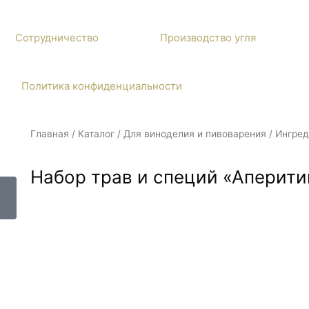
Сотрудничество
Производство угля
Политика конфиденциальности
Главная
/
Каталог
/
Для виноделия и пивоварения
/
Ингред
Набор трав и специй «Аперит
Набор трав и специй ЛЕДЕР «Аперитив АГНЕС» для пр
идеально подходит для создания собственного хмельн
сможете порадовать родных, близких друзей и даже 
Для приготовления напитка в основу состава входят 
используют для своего хобби тысячи любителей по в