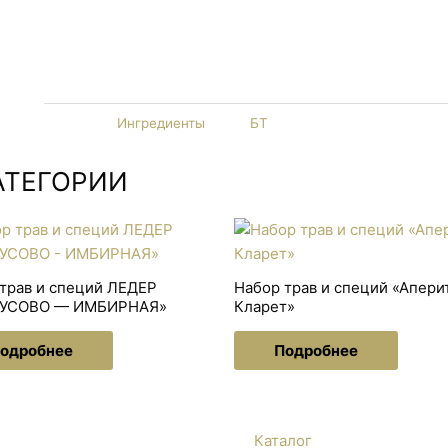
Размер упаковки: высота — 18,5 см, ширина — 12 см, 
Категория
Ингредиенты
Тег
БТ
АТЕГОРИИ
трав и специй ЛЕДЕР
Набор трав и специй «Апери
УСОВО — ИМБИРНАЯ»
Кларет»
одробнее
Подробнее
Каталог