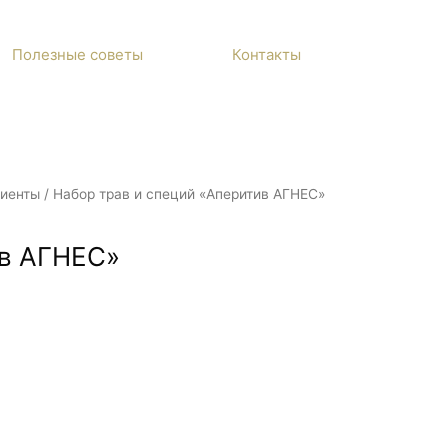
Полезные советы
Контакты
иенты
/ Набор трав и специй «Аперитив АГНЕС»
ив АГНЕС»
иготовления настоек в домашних условиях —
ого напитка и плодами своих трудов вы
соседей по любому поводу.
только качественные компоненты, которые
сему миру. Консистенция смеси идеально