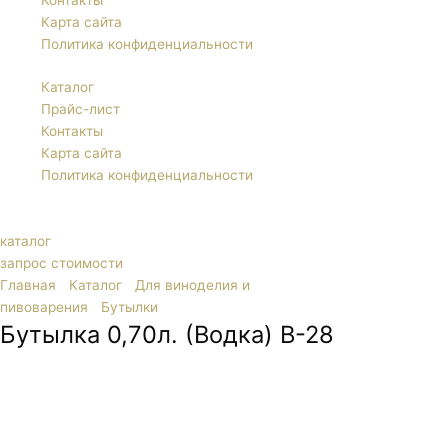
Контакты
Карта сайта
Политика конфиденциальности
Каталог
Прайс-лист
Контакты
Карта сайта
Политика конфиденциальности
каталог
запрос стоимости
Главная
/
Каталог
/
Для виноделия и
пивоварения
/
Бутылки
/ Бутылка 0,70л. (Водка) В-28
Бутылка 0,70л. (Водка) В-28
Форма тары классическая, с вытянутым горлышком и резьбой на
крышке. Есть большое пространство для размещения этикетки с
описанием товара и логотипом бренда.