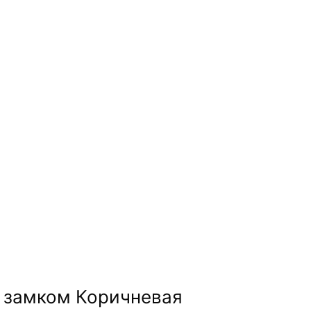
/ Бутылка 0.5л. Пивная с бугельным замком Коричневая
м замком Коричневая