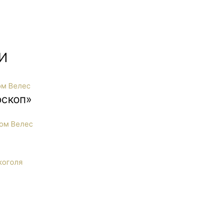
кла отличается высоким качеством изготовления и высокими
сразу вместе со стеклотарой.
И
оскоп»