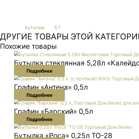
Бутылка пивная с бугельной пробкой 0.5 л из темного сте
закрывается бугельной пробкой, которые идут в комплекте 
Категория
Бутылки
Тег
БТ
ДРУГИЕ ТОВАРЫ ЭТОЙ КАТЕГОРИ
Похожие товары
Бутылка стеклянная 5,28л «Калейд
Подробнее
Графин «Антена» 0,5л
Подробнее
Графин «Барский» 0,5л
Подробнее
Бутылка «Роса» 0,25л ТО-28